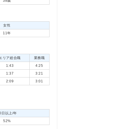
38歳
女性
11年
エリア総合職
業務職
1:43
4:25
1:37
3:21
2:09
3:01
0日以上/年
52%