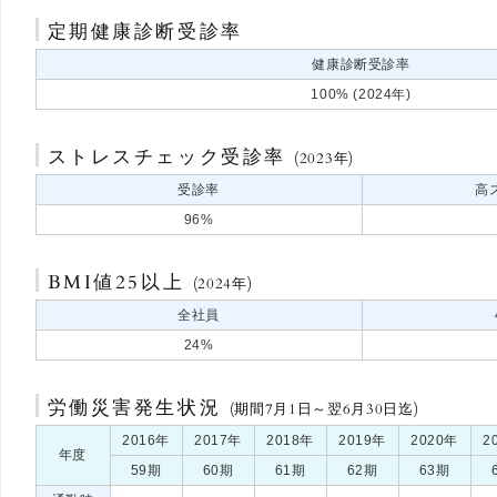
定期健康診断受診率
健康診断受診率
100% (2024年)
ストレスチェック受診率
(2023年)
受診率
高
96%
BMI値25以上
(2024年)
全社員
24%
労働災害発生状況
(期間7月1日～翌6月30日迄)
2016年
2017年
2018年
2019年
2020年
2
年度
59期
60期
61期
62期
63期