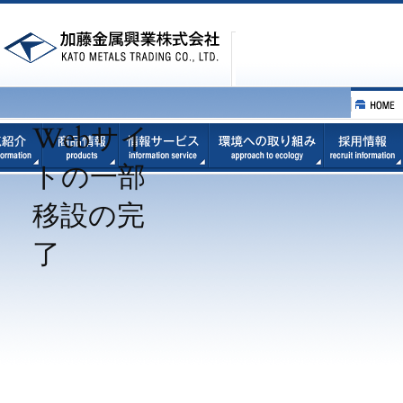
内
容
を
ス
キ
ッ
プ
Webサイ
トの一部
移設の完
了